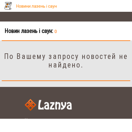
Новини лазень і саун
Новин лазень і саун:
0
По Вашему запросу новостей не
найдено.
Налаштування
рус.
укр.
Мова