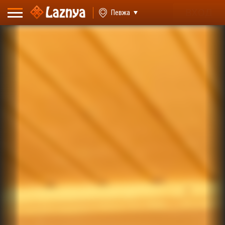
ВХОД
Певжа