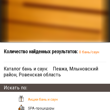
Количество найденных результатов:
0 бань/саун
Каталог бань и саун:
Певжа, Млыновский
район, Ровенская область
Искать по:
Акции бань и саун
SPA-процедуры