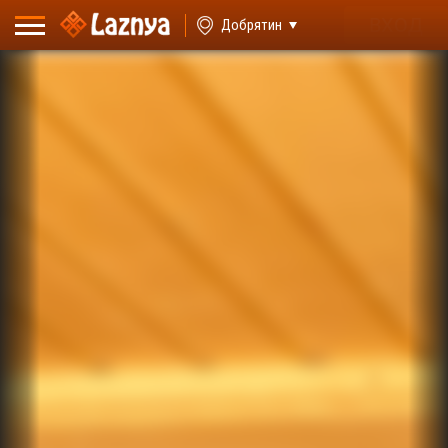
ВХОД
Добрятин