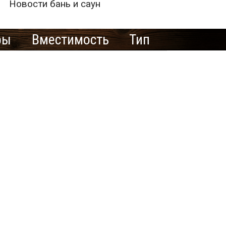
Новости бань и саун
ры
Вместимость
Тип
е рекламировать
ю баню/сауну
здесь?