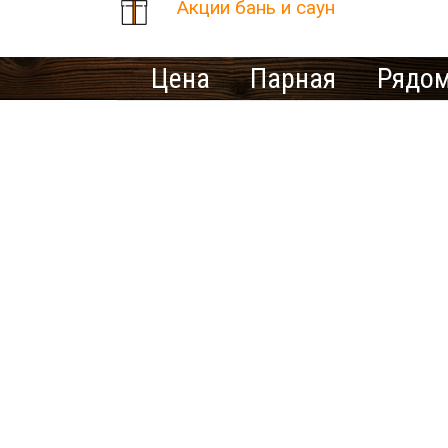
Акции бань и саун
Цена
Парная
Рядом
Количество найденных рез
В населенном пункте Куни
Ищете ме
У нас нет предложений 
выбрать другой город.