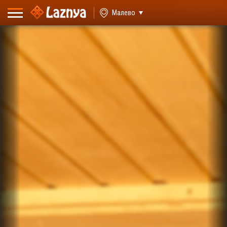
ВХОД
Малево