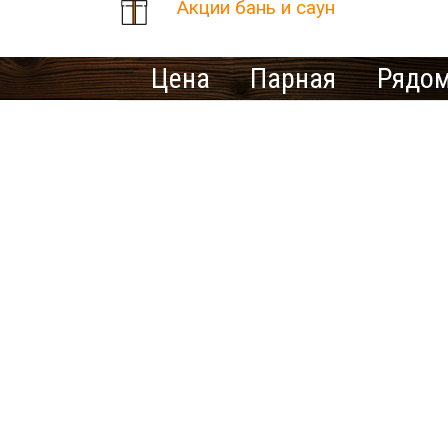
Акции бань и саун
Цена
Парная
Рядом
Количество найденных рез
В населенном пункте Ива
Ищете ме
У нас нет предложений 
выбрать другой город.