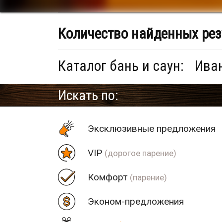
Количество найденных рез
Каталог бань и саун:
Иван
Искать по:
Эксклюзивные предложения
VIP
(дорогое парение)
Комфорт
(парение)
Эконом-предложения