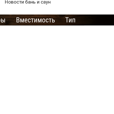
Новости бань и саун
ры
Вместимость
Тип
е рекламировать
ю баню/сауну
здесь?